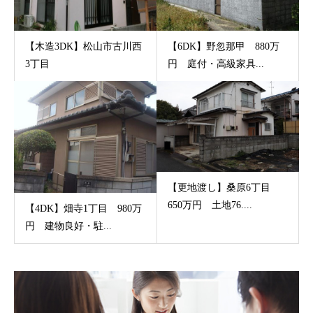
【木造3DK】松山市古川西
【6DK】野忽那甲 880万
3丁目
円 庭付・高級家具...
【更地渡し】桑原6丁目
650万円 土地76....
【4DK】畑寺1丁目 980万
円 建物良好・駐...