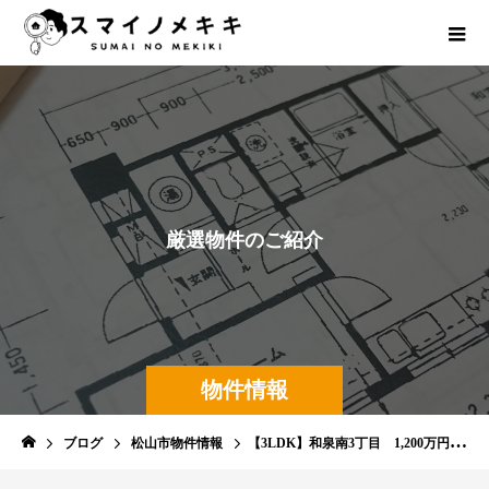
厳
選
物
件
の
ご
紹
介
物件情報
ブログ
松山市物件情報
【3LDK】和泉南3丁目 1,200万円 土地面積80.32㎡（約24.30坪）日当たり良し・駐車スペース有