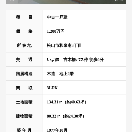
種 目
中古一戸建
価 格
1,200万円
所 在 地
松山市和泉南3丁目
交 通
いよ鉄 吉木橋バス停 徒歩4分
階層構造
木造 地上2階
間 取
3LDK
土地面積
134.31㎡（約40.63坪）
建物面積
80.32㎡（約24.30坪）
築 年 月
1977年10月