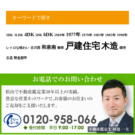
キーワードで探す
4DK
6DK
1977年
3DK
3LDK
5DK
1969年
1979年
1983年
1985年
1998年
戸建住宅
木造
和泉南
レトロな味わい
古川西
御幸
畑寺
立花
野忽那甲