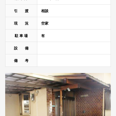
引 渡
相談
現 況
空家
駐 車 場
有
設 備
備 考