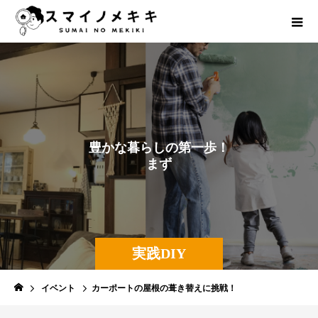
豊
か
な
暮
ら
し
の
第
一
歩
！
ま
ず
は
自
分
で
や
っ
て
み
よ
う
！
実践DIY
イベント
カーポートの屋根の葺き替えに挑戦！