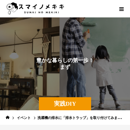
豊
か
な
暮
ら
し
の
第
一
歩
！
ま
ず
は
自
分
で
や
っ
て
み
よ
う
！
実践DIY
イベント
洗濯機の排水に「排水トラップ」を取り付けてみました。