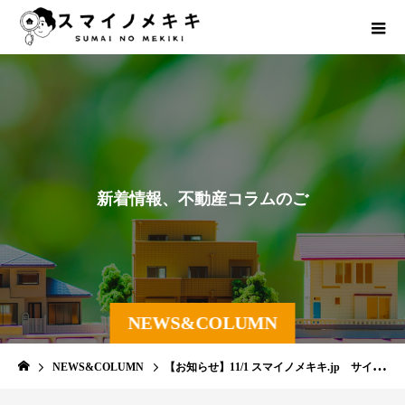
新
着
情
報
、
不
動
産
コ
ラ
ム
の
ご
紹
介
NEWS&COLUMN
NEWS&COLUMN
【お知らせ】11/1 スマイノメキキ.jp サイトオープン!